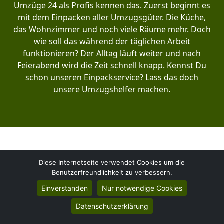
Umzüge 24 als Profis kennen das. Zuerst beginnt es
mit dem Einpacken aller Umzugsgüter. Die Küche,
das Wohnzimmer und noch viele Räume mehr. Doch
wie soll das während der täglichen Arbeit
funktionieren? Der Alltag läuft weiter und nach
Feierabend wird die Zeit schnell knapp. Kennst Du
schon unseren Einpackservice? Lass das doch
unsere Umzugshelfer machen.
Unser Leistungsangebot hat sich im Laufe der
Diese Internetseite verwendet Cookies um die
letzten 8 Jahre entwickelt. Unter der Bezeichnung
Benutzerfreundlichkeit zu verbessern.
Arbeitgeberumzug in Ludwigsburg verstehen wir
Einverstanden
Nur notwendige Cookies
mehr, als nur Kisten schleppen. Kennst Du schon
unseren Full-Service? Hier übernehmen wir im
Datenschutzerklärung
Vorfeld die komplette Abwicklung für Dich.