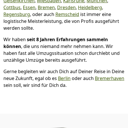
Gelsenkirchen
,
Wiesbaden
,
Karlsruhe
,
München
,
Cottbus
,
Essen
,
Bremen
,
Dresden
,
Heidelberg
,
Regensburg
, oder auch
Remscheid
ist immer eine
logistische Meisterleistung, die von Profis ausgeführt
werden sollte.
Wir haben
seit
8 Jahren Erfahrungen sammeln
können
, die uns niemand mehr nehmen kann. Wir
haben fast alle Umzugssituation schon durchlebt und
unzählige Umzüge bereits ausgeführt.
Gerne begleiten wir auch Dich auf Deiner Reise in Deine
neue Zukunft, egal ob es
Berlin
oder auch
Bremer­haven
sein soll, wir sind für Dich da.