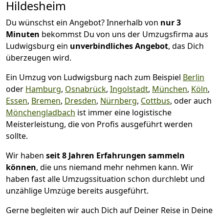
Hildesheim
Du wünschst ein Angebot? Innerhalb von
nur 3
Minuten
bekommst Du von uns der Umzugsfirma aus
Ludwigsburg ein
unverbindliches Angebot
, das Dich
überzeugen wird.
Ein Umzug von Ludwigsburg nach zum Beispiel
Berlin
oder
Hamburg
,
Osnabrück
,
Ingolstadt
,
München
,
Köln
,
Essen
,
Bremen
,
Dresden
,
Nürnberg
,
Cottbus
, oder auch
Mönchen­gladbach
ist immer eine logistische
Meisterleistung, die von Profis ausgeführt werden
sollte.
Wir haben
seit
8 Jahren Erfahrungen sammeln
können
, die uns niemand mehr nehmen kann. Wir
haben fast alle Umzugssituation schon durchlebt und
unzählige Umzüge bereits ausgeführt.
Gerne begleiten wir auch Dich auf Deiner Reise in Deine