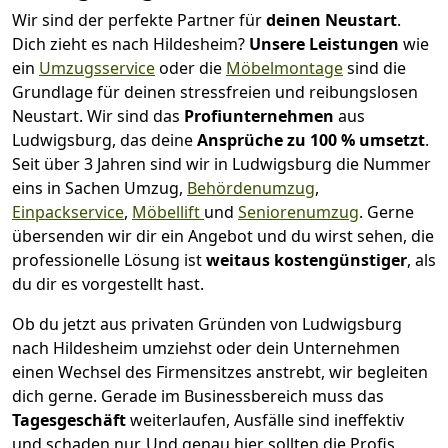
Wir sind der perfekte Partner für
deinen Neustart
.
Dich zieht es nach Hildesheim?
Unsere Leistungen
wie
ein
Umzugsservice
oder die
Möbelmontage
sind die
Grundlage für deinen stressfreien und reibungslosen
Neustart.
Wir sind das
Profiunternehmen
aus
Ludwigsburg, das deine
Ansprüche zu 100 % umsetzt
.
Seit über 3 Jahren sind wir in Ludwigsburg die Nummer
eins in Sachen Umzug,
Behördenumzug
,
Einpackservice
,
Möbellift
und
Seniorenumzug
.
Gerne
übersenden wir dir ein Angebot und du wirst sehen, die
professionelle Lösung ist
weitaus kostengünstiger
, als
du dir es vorgestellt hast.
Ob du jetzt aus privaten Gründen von Ludwigsburg
nach Hildesheim umziehst oder dein Unternehmen
einen Wechsel des Firmensitzes anstrebt, wir begleiten
dich gerne. Gerade im Businessbereich muss das
Tagesgeschäft
weiterlaufen, Ausfälle sind ineffektiv
und schaden nur. Und genau hier sollten die Profis