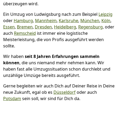
überzeugen wird.
Ein Umzug von Ludwigsburg nach zum Beispiel
Leipzig
oder
Hamburg
,
Mannheim
,
Karlsruhe
,
München
,
Köln
,
Essen
,
Bremen
,
Dresden
,
Heidelberg
,
Regensburg
, oder
auch
Remscheid
ist immer eine logistische
Meisterleistung, die von Profis ausgeführt werden
sollte.
Wir haben
seit
8 Jahren Erfahrungen sammeln
können
, die uns niemand mehr nehmen kann. Wir
haben fast alle Umzugssituation schon durchlebt und
unzählige Umzüge bereits ausgeführt.
Gerne begleiten wir auch Dich auf Deiner Reise in Deine
neue Zukunft, egal ob es
Düsseldorf
oder auch
Potsdam
sein soll, wir sind für Dich da.