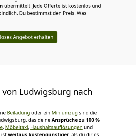
en
übermittelt. Jede Offerte ist kostenlos und
indlich. Du bestimmst den Preis. Was
loses Angebot erhalten
g von
Ludwigsburg nach
ine
Beiladung
oder ein
Miniumzug
sind die
udwigsburg, das deine
Ansprüche zu 100 %
te
,
Möbeltaxi
,
Haushaltsauflösungen
und
 ist
weitaus kostengünstiger
, als du dir es