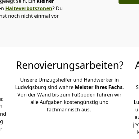
elegt sein. Ein
kleiner
den
Halteverbotszonen
? Du
st noch nicht einmal vor
Renovierungsarbeiten?
Unsere Umzugshelfer und Handwerker in
Ludwigsburg sind wahre
Meister ihres Fachs
.
S
Von der Wand bis zum Fußboden führen wir
r.
alle Aufgaben kostengünstig und
L
n
fachmännisch aus.
u
und
a
rg
je
er