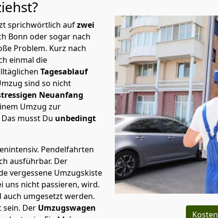
ziehst?
t sprichwörtlich auf
zwei
ch Bonn oder sogar nach
roße Problem.
Kurz nach
h einmal die
lltäglichen
Tagesablauf
Umzug sind so nicht
stressigen Neuanfang
 einem Umzug zur
. Das musst Du
unbedingt
tenintensiv. Pendelfahrten
ch ausführbar.
Der
Jede vergessene Umzugskiste
i uns nicht passieren, wird.
d auch umgesetzt werden.
 sein. Der
Umzugswagen
Kosten