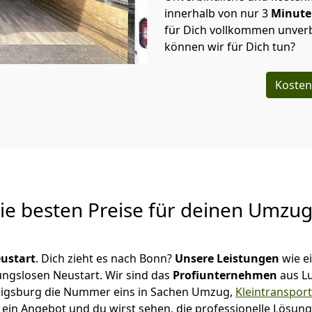
innerhalb von nur
3
Minut
für Dich vollkommen unverb
können wir für Dich tun?
Kosten
Die besten Preise für deinen Umzu
ustart
. Dich zieht es nach Bonn?
Unsere Leistungen
wie e
ungslosen Neustart.
Wir sind das
Profiunternehmen
aus L
udwigsburg die Nummer eins in Sachen Umzug,
Kleintranspor
ein Angebot und du wirst sehen, die professionelle Lösung