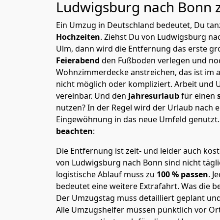
Ludwigsburg nach
Bonn
Ein Umzug in Deutschland bedeutet, Du tanz
Hochzeiten
. Ziehst Du von Ludwigsburg na
Ulm, dann wird die Entfernung das erste g
Feierabend
den Fußboden verlegen und noc
Wohnzimmerdecke anstreichen, das ist im a
nicht möglich oder kompliziert.
Arbeit und 
vereinbar. Und den
Jahresurlaub
für einen
nutzen? In der Regel wird der Urlaub nach
Eingewöhnung in das neue Umfeld genutzt
beachten
:
Die Entfernung ist zeit- und leider auch kos
von Ludwigsburg nach Bonn sind nicht tägli
logistische Ablauf muss zu
100 % passen
. 
bedeutet eine weitere Extrafahrt. Was die be
Der Umzugstag muss detailliert geplant un
Alle Umzugshelfer müssen pünktlich vor Ort