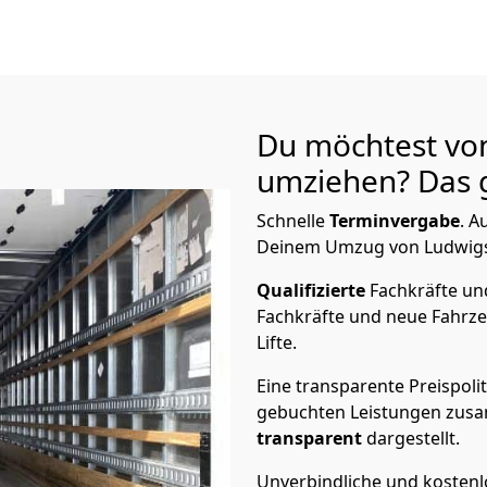
Du möchtest vo
umziehen? Das g
Schnelle
Terminvergabe
.
Au
Deinem Umzug von Ludwigsb
Qualifizierte
Fachkräfte u
Fachkräfte und neue Fahrze
Lifte.
Eine transparente Preispolit
gebuchten Leistungen zusam
transparent
dargestellt.
Unverbindliche und kosten