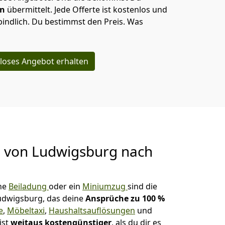
en
übermittelt. Jede Offerte ist kostenlos und
indlich. Du bestimmst den Preis. Was
loses Angebot erhalten
g von
Ludwigsburg nach
ne
Beiladung
oder ein
Miniumzug
sind die
udwigsburg, das deine
Ansprüche zu 100
%
e
,
Möbeltaxi
,
Haushaltsauflösungen
und
ist
weitaus kostengünstiger
, als du dir es