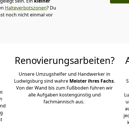
elegt sein. Ein
kleiner
den
Halteverbotszonen
? Du
st noch nicht einmal vor
Renovierungsarbeiten?
Unsere Umzugshelfer und Handwerker in
Ludwigsburg sind wahre
Meister ihres Fachs
.
S
Von der Wand bis zum Fußboden führen wir
r.
alle Aufgaben kostengünstig und
L
n
fachmännisch aus.
u
und
a
rg
je
st