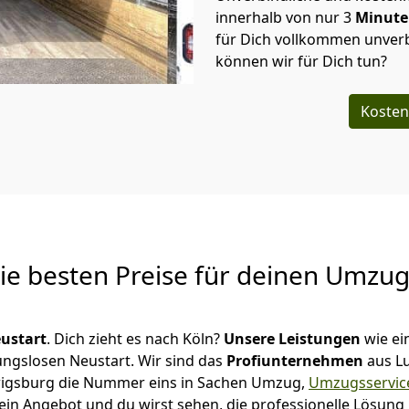
innerhalb von nur
3
Minut
für Dich vollkommen unverb
können wir für Dich tun?
Kosten
Die besten Preise für deinen Umzu
ustart
. Dich zieht es nach Köln?
Unsere Leistungen
wie ei
ungslosen Neustart.
Wir sind das
Profiunternehmen
aus L
udwigsburg die Nummer eins in Sachen Umzug,
Umzugsservic
ein Angebot und du wirst sehen, die professionelle Lösung 