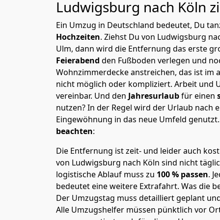
Ludwigsburg nach Köln
z
Ein Umzug in Deutschland bedeutet, Du tanz
Hochzeiten
. Ziehst Du von Ludwigsburg na
Ulm, dann wird die Entfernung das erste g
Feierabend
den Fußboden verlegen und noc
Wohnzimmerdecke anstreichen, das ist im a
nicht möglich oder kompliziert.
Arbeit und 
vereinbar. Und den
Jahresurlaub
für einen
nutzen? In der Regel wird der Urlaub nach
Eingewöhnung in das neue Umfeld genutzt
beachten
:
Die Entfernung ist zeit- und leider auch kos
von Ludwigsburg nach Köln sind nicht tägli
logistische Ablauf muss zu
100 % passen
. 
bedeutet eine weitere Extrafahrt. Was die be
Der Umzugstag muss detailliert geplant un
Alle Umzugshelfer müssen pünktlich vor Ort