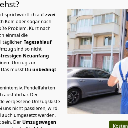
iehst?
t sprichwörtlich auf
zwei
ch Köln oder sogar nach
roße Problem.
Kurz nach
h einmal die
lltäglichen
Tagesablauf
Umzug sind so nicht
stressigen Neuanfang
 einem Umzug zur
. Das musst Du
unbedingt
tenintensiv. Pendelfahrten
ch ausführbar.
Der
Jede vergessene Umzugskiste
i uns nicht passieren, wird.
d auch umgesetzt werden.
 sein. Der
Umzugswagen
Kosten