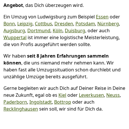
Angebot
, das Dich überzeugen wird.
Ein Umzug von Ludwigsburg zum Beispiel
Essen
oder
Bonn
,
Leipzig
,
Cottbus
,
Dresden
,
Potsdam
,
Nürnberg
,
Augsburg
,
Dortmund
,
Köln
,
Duisburg
, oder auch
Wuppertal
ist immer eine logistische Meisterleistung,
die von Profis ausgeführt werden sollte.
Wir haben
seit
8 Jahren Erfahrungen sammeln
können
, die uns niemand mehr nehmen kann. Wir
haben fast alle Umzugssituation schon durchlebt und
unzählige Umzüge bereits ausgeführt.
Gerne begleiten wir auch Dich auf Deiner Reise in Deine
neue Zukunft, egal ob es
Kiel
oder
Leverkusen
,
Neuss
,
Paderborn
,
Ingolstadt
,
Bottrop
oder auch
Recklinghausen
sein soll, wir sind für Dich da.