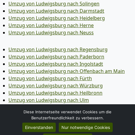
Umzug von Ludwigsburg nach Solingen
Umzug von Ludwigsburg nach Darmstadt
Umzug von Ludwigsburg nach Heidelberg
Umzug von Ludwigsburg nach Herne
Umzug von Ludwigsburg nach Neuss
Umzug von Ludwigsburg nach Regensburg
Umzug von Ludwigsburg nach Paderborn
Umzug von Ludwigsburg nach Ingolstadt
Umzug von Ludwigsburg nach Offenbach am Main
Umzug von Ludwigsburg nach Fürth
Umzug von Ludwigsburg nach Würzburg
Umzug von Ludwigsburg nach Heilbronn
Umzug von Ludwigsburg nach Ulm
Umzug von Ludwigsburg nach Pforzheim
Diese Internetseite verwendet Cookies um die
Umzug von Ludwigsburg nach Wolfsburg
Benutzerfreundlichkeit zu verbessern.
Umzug von Ludwigsburg nach Bottrop
Einverstanden
Nur notwendige Cookies
Umzug von Ludwigsburg nach Göttingen